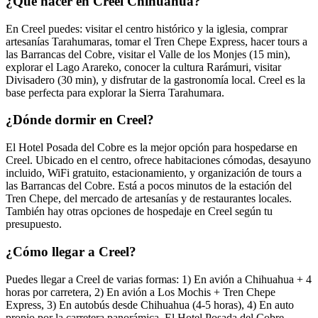
¿Qué hacer en Creel Chihuahua?
En Creel puedes: visitar el centro histórico y la iglesia, comprar
artesanías Tarahumaras, tomar el Tren Chepe Express, hacer tours a
las Barrancas del Cobre, visitar el Valle de los Monjes (15 min),
explorar el Lago Arareko, conocer la cultura Rarámuri, visitar
Divisadero (30 min), y disfrutar de la gastronomía local. Creel es la
base perfecta para explorar la Sierra Tarahumara.
¿Dónde dormir en Creel?
El Hotel Posada del Cobre es la mejor opción para hospedarse en
Creel. Ubicado en el centro, ofrece habitaciones cómodas, desayuno
incluido, WiFi gratuito, estacionamiento, y organización de tours a
las Barrancas del Cobre. Está a pocos minutos de la estación del
Tren Chepe, del mercado de artesanías y de restaurantes locales.
También hay otras opciones de hospedaje en Creel según tu
presupuesto.
¿Cómo llegar a Creel?
Puedes llegar a Creel de varias formas: 1) En avión a Chihuahua + 4
horas por carretera, 2) En avión a Los Mochis + Tren Chepe
Express, 3) En autobús desde Chihuahua (4-5 horas), 4) En auto
propio por la carretera panorámica. El Hotel Posada del Cobre