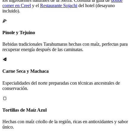
los ingredientes naturales de la Sierra. Consulta la guía de
dónde
comer en Creel
y el
Restaurante Sojachi
del hotel (desayuno
incluido).
🌽
Pinole y Tejuino
Bebidas tradicionales Tarahumaras hechas con maíz, perfectas para
recuperar energía después de las caminatas.
🥩
Carne Seca y Machaca
Especialidades del norte preparadas con técnicas ancestrales de
conservación.
🍞
Tortillas de Maíz Azul
Hechas con maíz criollo de la región, ricas en antioxidantes y sabor
único.