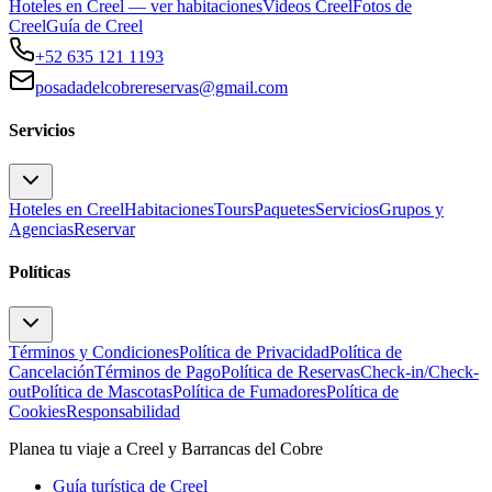
Hoteles en Creel — ver habitaciones
Videos Creel
Fotos de
Creel
Guía de Creel
+52 635 121 1193
posadadelcobrereservas@gmail.com
Servicios
Hoteles en Creel
Habitaciones
Tours
Paquetes
Servicios
Grupos y
Agencias
Reservar
Políticas
Términos y Condiciones
Política de Privacidad
Política de
Cancelación
Términos de Pago
Política de Reservas
Check-in/Check-
out
Política de Mascotas
Política de Fumadores
Política de
Cookies
Responsabilidad
Planea tu viaje a Creel y Barrancas del Cobre
Guía turística de Creel