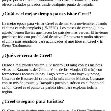
ofrece traslados privados desde cualquier punto de llegada.
¿Cuál es el mejor tiempo para visitar Creel?
La mejor época para visitar Creel es de marzo a noviembre, cuando
el clima es más templado (15-25°C). Los meses de verano (junio-
agosto) tienen lluvias que hacen los paisajes más verdes. El invierno
puede ser frío con posibilidad de nieve. Primavera y otoño ofrecen
el clima más agradable para actividades al aire libre en Creel y la
Sierra Tarahumara.
¿Qué ver cerca de Creel?
Desde Creel puedes visitar: Divisadero (30 min) con las mejores
vistas de Barrancas del Cobre, Valle de los Monjes (15 min) con
formaciones rocosas únicas, Lago Arareko para kayak y pesca,
Cascada de Basaseachi (2 horas) la más alta de México, Cusárare
con su misión jesuita, y Batopilas pueblo histórico en el fondo del
cañón. Creel es el punto de partida ideal para explorar toda la
región.
¿Creel es seguro para turistas?
Sí, Creel es un destino turístico muy seguro. La Sierra Tarahumara