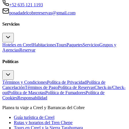
+52 635 121 1193
posadadelcobrereservas@gmail.com
Servicios
Hoteles en Creel
Habitaciones
Tours
Paquetes
Servicios
Grupos y
Agencias
Reservar
Políticas
Términos y Condiciones
Política de Privacidad
Política de
Cancelación
Términos de Pago
Política de Reservas
Check-in/Check-
out
Política de Mascotas
Política de Fumadores
Política de
Cookies
Responsabilidad
Planea tu viaje a Creel y Barrancas del Cobre
Guía turística de Creel
Rutas y horarios del Tren Chepe
Tours en Creel y la Sierra Tarahumara