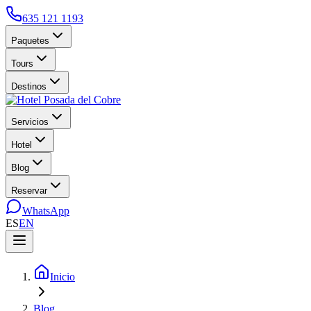
635 121 1193
Paquetes
Tours
Destinos
Servicios
Hotel
Blog
Reservar
WhatsApp
ES
EN
Inicio
Blog