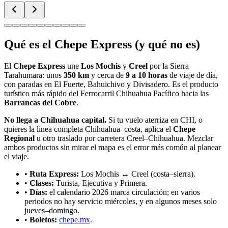
Qué es el Chepe Express (y qué no es)
El
Chepe Express
une
Los Mochis
y
Creel
por la Sierra
Tarahumara: unos
350 km
y cerca de
9 a 10 horas
de viaje de día,
con paradas en El Fuerte, Bahuichivo y Divisadero. Es el producto
turístico más rápido del Ferrocarril Chihuahua Pacífico hacia las
Barrancas del Cobre
.
No llega a Chihuahua capital.
Si tu vuelo aterriza en CHI, o
quieres la línea completa Chihuahua–costa, aplica el
Chepe
Regional
u otro traslado por carretera Creel–Chihuahua. Mezclar
ambos productos sin mirar el mapa es el error más común al planear
el viaje.
•
Ruta Express:
Los Mochis ↔ Creel (costa–sierra).
•
Clases:
Turista, Ejecutiva y Primera.
•
Días:
el calendario 2026 marca circulación; en varios
periodos no hay servicio miércoles, y en algunos meses solo
jueves–domingo.
•
Boletos:
chepe.mx
.