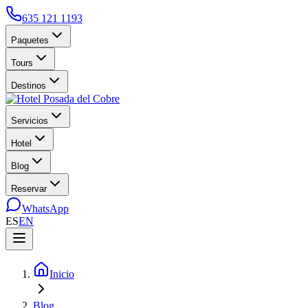
635 121 1193
Paquetes
Tours
Destinos
Servicios
Hotel
Blog
Reservar
WhatsApp
ES
EN
Inicio
Blog