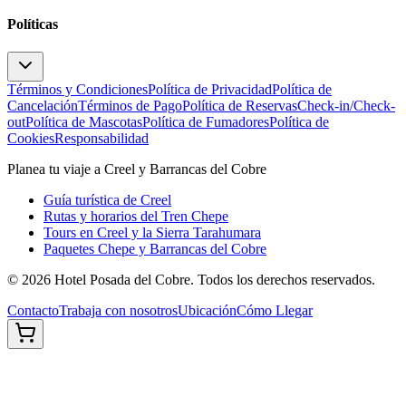
Políticas
Términos y Condiciones
Política de Privacidad
Política de
Cancelación
Términos de Pago
Política de Reservas
Check-in/Check-
out
Política de Mascotas
Política de Fumadores
Política de
Cookies
Responsabilidad
Planea tu viaje a Creel y Barrancas del Cobre
Guía turística de Creel
Rutas y horarios del Tren Chepe
Tours en Creel y la Sierra Tarahumara
Paquetes Chepe y Barrancas del Cobre
©
2026
Hotel Posada del Cobre. Todos los derechos reservados.
Contacto
Trabaja con nosotros
Ubicación
Cómo Llegar