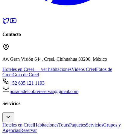
Contacto
Av. Gran Visión 644, Creel, Chihuahua 33200, México
Hoteles en Creel — ver habitaciones
Videos Creel
Fotos de
Creel
Guía de Creel
+52 635 121 1193
posadadelcobrereservas@gmail.com
Servicios
Hoteles en Creel
Habitaciones
Tours
Paquetes
Servicios
Grupos y
Agencias
Reservar