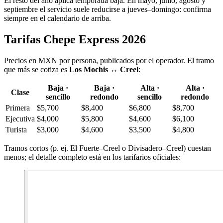
El resto del año aplica temporada baja. En mayo, junio, agosto y
septiembre el servicio suele reducirse a jueves–domingo: confirma
siempre en el calendario de arriba.
Tarifas Chepe Express 2026
Precios en MXN por persona, publicados por el operador. El tramo
que más se cotiza es
Los Mochis ↔ Creel
:
Baja ·
Baja ·
Alta ·
Alta ·
Clase
sencillo
redondo
sencillo
redondo
Primera
$5,700
$8,400
$6,800
$8,700
Ejecutiva
$4,000
$5,800
$4,600
$6,100
Turista
$3,000
$4,600
$3,500
$4,800
Tramos cortos (p. ej. El Fuerte–Creel o Divisadero–Creel) cuestan
menos; el detalle completo está en los tarifarios oficiales: