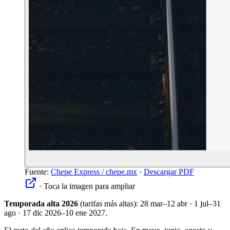
Fuente:
Chepe Express / chepe.mx
·
Descargar PDF
·
Toca la imagen para ampliar
Temporada alta 2026
(tarifas más altas): 28 mar–12 abr · 1 jul–31
ago · 17 dic 2026–10 ene 2027.