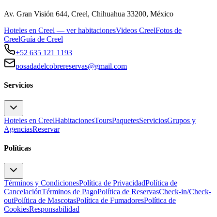
Av. Gran Visión 644, Creel, Chihuahua 33200, México
Hoteles en Creel — ver habitaciones
Videos Creel
Fotos de
Creel
Guía de Creel
+52 635 121 1193
posadadelcobrereservas@gmail.com
Servicios
Hoteles en Creel
Habitaciones
Tours
Paquetes
Servicios
Grupos y
Agencias
Reservar
Políticas
Términos y Condiciones
Política de Privacidad
Política de
Cancelación
Términos de Pago
Política de Reservas
Check-in/Check-
out
Política de Mascotas
Política de Fumadores
Política de
Cookies
Responsabilidad