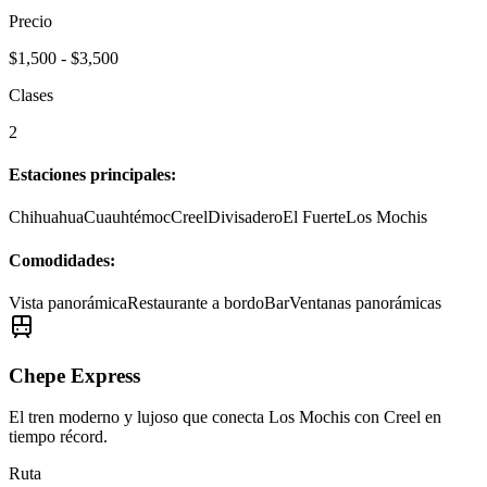
Precio
$1,500 - $3,500
Clases
2
Estaciones principales:
Chihuahua
Cuauhtémoc
Creel
Divisadero
El Fuerte
Los Mochis
Comodidades:
Vista panorámica
Restaurante a bordo
Bar
Ventanas panorámicas
Chepe Express
El tren moderno y lujoso que conecta Los Mochis con Creel en
tiempo récord.
Ruta