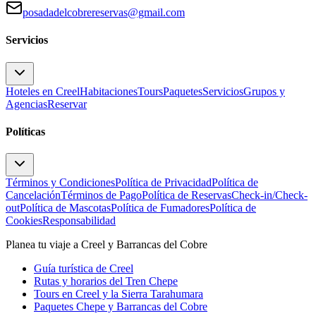
posadadelcobrereservas@gmail.com
Servicios
Hoteles en Creel
Habitaciones
Tours
Paquetes
Servicios
Grupos y
Agencias
Reservar
Políticas
Términos y Condiciones
Política de Privacidad
Política de
Cancelación
Términos de Pago
Política de Reservas
Check-in/Check-
out
Política de Mascotas
Política de Fumadores
Política de
Cookies
Responsabilidad
Planea tu viaje a Creel y Barrancas del Cobre
Guía turística de Creel
Rutas y horarios del Tren Chepe
Tours en Creel y la Sierra Tarahumara
Paquetes Chepe y Barrancas del Cobre