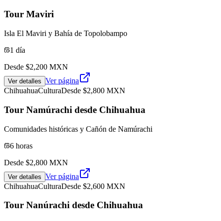
Tour Maviri
Isla El Maviri y Bahía de Topolobampo
1 día
Desde $
2,200
MXN
Ver página
Ver detalles
Chihuahua
Cultura
Desde $
2,800
MXN
Tour Namúrachi desde Chihuahua
Comunidades históricas y Cañón de Namúrachi
6 horas
Desde $
2,800
MXN
Ver página
Ver detalles
Chihuahua
Cultura
Desde $
2,600
MXN
Tour Nanúrachi desde Chihuahua