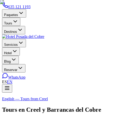
635 121 1193
Paquetes
Tours
Destinos
Servicios
Hotel
Blog
Reservar
WhatsApp
ES
EN
English — Tours from Creel
Tours en Creel y Barrancas del Cobre