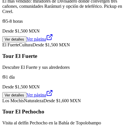
El más vendido: miradores de Divisadero donde convergen tres
cañones, comunidades Rarámuri y opción de teleférico. Pickup en
Creel.
5-8 horas
Desde $
1,500
MXN
Ver página
Ver detalles
El Fuerte
Cultura
Desde $
1,500
MXN
Tour El Fuerte
Descubre El Fuerte y sus alrededores
1 día
Desde $
1,500
MXN
Ver página
Ver detalles
Los Mochis
Naturaleza
Desde $
1,600
MXN
Tour El Pechocho
Visita al delfín Pechocho en la Bahía de Topolobampo