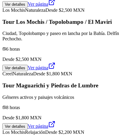
Ver página
Ver detalles
Los Mochis
Naturaleza
Desde $
2,500
MXN
Tour Los Mochis / Topolobampo / El Maviri
Ciudad, Topolobampo y paseo en lancha por la Bahía. Delfín
Pechocho.
6 horas
Desde $
2,500
MXN
Ver página
Ver detalles
Creel
Naturaleza
Desde $
1,800
MXN
Tour Maguarichi y Piedras de Lumbre
Géiseres activos y paisajes volcánicos
8 horas
Desde $
1,800
MXN
Ver página
Ver detalles
Los Mochis
Relajación
Desde $
2,200
MXN