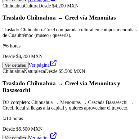
Chihuahua
Cultura
Desde $
4,200
MXN
Traslado Chihuahua → Creel vía Menonitas
Traslado Chihuahua–Creel con parada cultural en campos menonitas
de Cuauhtémoc (museo / quesería).
6 horas
Desde $
4,200
MXN
Ver página
Ver detalles
Chihuahua
Naturaleza
Desde $
5,500
MXN
Traslado Chihuahua → Creel vía Menonitas y
Basaseachi
Día completo: Chihuahua → Menonitas → Cascada Basaseachi →
Creel. Ideal si llegas a la capital y quieres aprovechar el trayecto.
10 horas
Desde $
5,500
MXN
Ver página
Ver detalles