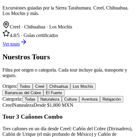
Excursiones guiadas por la Sierra Tarahumara. Creel, Chihuahua,
Los Mochis y más.
Creel · Chihuahua · Los Mochis
4.8/5 · Guías certificados
Ver tours
Nuestros Tours
Filtra por origen o categoría. Cada tour incluye guía, transporte y
seguro.
Origen:
Todos
Creel
Chihuahua
Los Mochis
Barrancas del Cobre
El Fuerte
Categoría:
Todas
Naturaleza
Cultura
Aventura
Relajación
Creel
Naturaleza
Desde $
1,800
MXN
Tour 3 Cañones Combo
Tres cañones en un día desde Creel: Cañón del Cobre (Divisadero),
Cañón de Urique (el más profundo de México) y Cañón de