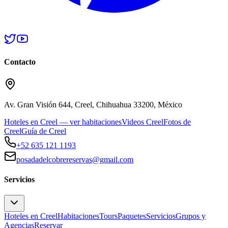
Contacto
Av. Gran Visión 644, Creel, Chihuahua 33200, México
Hoteles en Creel — ver habitaciones
Videos Creel
Fotos de
Creel
Guía de Creel
+52 635 121 1193
posadadelcobrereservas@gmail.com
Servicios
Hoteles en Creel
Habitaciones
Tours
Paquetes
Servicios
Grupos y
Agencias
Reservar