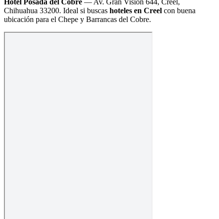
Hotel Posada del Cobre
—
Av. Gran Visión 644, Creel,
Chihuahua 33200
. Ideal si buscas
hoteles en Creel
con buena
ubicación para el Chepe y Barrancas del Cobre.