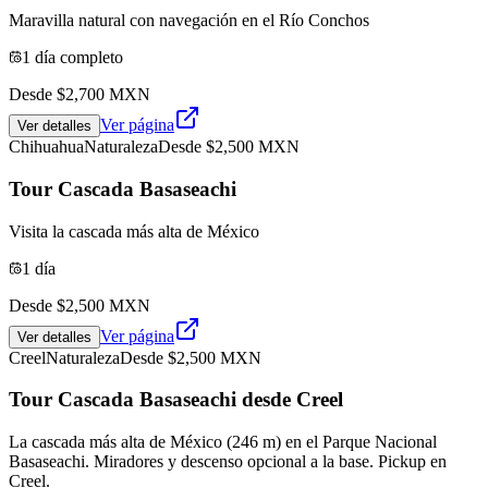
Maravilla natural con navegación en el Río Conchos
1 día completo
Desde $
2,700
MXN
Ver página
Ver detalles
Chihuahua
Naturaleza
Desde $
2,500
MXN
Tour Cascada Basaseachi
Visita la cascada más alta de México
1 día
Desde $
2,500
MXN
Ver página
Ver detalles
Creel
Naturaleza
Desde $
2,500
MXN
Tour Cascada Basaseachi desde Creel
La cascada más alta de México (246 m) en el Parque Nacional
Basaseachi. Miradores y descenso opcional a la base. Pickup en
Creel.