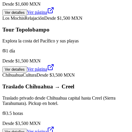
Desde $
1,600
MXN
Ver página
Ver detalles
Los Mochis
Relajación
Desde $
1,500
MXN
Tour Topolobampo
Explora la costa del Pacífico y sus playas
1 día
Desde $
1,500
MXN
Ver página
Ver detalles
Chihuahua
Cultura
Desde $
3,500
MXN
Traslado Chihuahua → Creel
Traslado privado desde Chihuahua capital hasta Creel (Sierra
Tarahumara). Pickup en hotel.
3.5 horas
Desde $
3,500
MXN
Ver página
Ver detalles