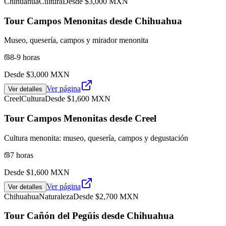
Chihuahua
Cultura
Desde $
3,000
MXN
Tour Campos Menonitas desde Chihuahua
Museo, quesería, campos y mirador menonita
8-9 horas
Desde $
3,000
MXN
Ver página
Ver detalles
Creel
Cultura
Desde $
1,600
MXN
Tour Campos Menonitas desde Creel
Cultura menonita: museo, quesería, campos y degustación
7 horas
Desde $
1,600
MXN
Ver página
Ver detalles
Chihuahua
Naturaleza
Desde $
2,700
MXN
Tour Cañón del Pegüis desde Chihuahua