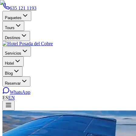
635 121 1193
Paquetes
Tours
Destinos
Servicios
Hotel
Blog
Reservar
WhatsApp
ES
EN