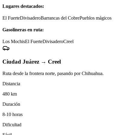
Lugares destacados:
El Fuerte
Divisadero
Barrancas del Cobre
Pueblos mágicos
Gasolineras en ruta:
Los Mochis
El Fuerte
Divisadero
Creel
Ciudad Juárez
→
Creel
Ruta desde la frontera norte, pasando por Chihuahua.
Distancia
480 km
Duración
8-10 horas
Dificultad
Fácil