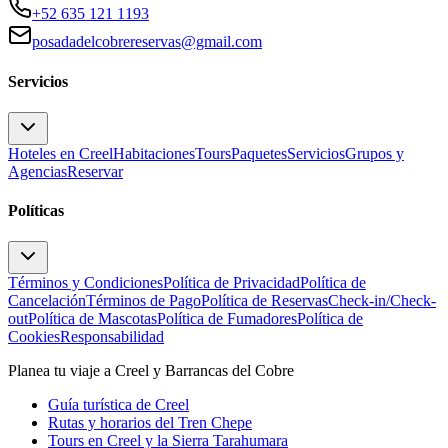
+52 635 121 1193
posadadelcobrereservas@gmail.com
Servicios
Hoteles en Creel
Habitaciones
Tours
Paquetes
Servicios
Grupos y
Agencias
Reservar
Políticas
Términos y Condiciones
Política de Privacidad
Política de
Cancelación
Términos de Pago
Política de Reservas
Check-in/Check-
out
Política de Mascotas
Política de Fumadores
Política de
Cookies
Responsabilidad
Planea tu viaje a Creel y Barrancas del Cobre
Guía turística de Creel
Rutas y horarios del Tren Chepe
Tours en Creel y la Sierra Tarahumara