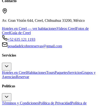
Contacto
Av. Gran Visión 644, Creel, Chihuahua 33200, México
Hoteles en Creel — ver habitaciones
Videos Creel
Fotos de
Creel
Guía de Creel
+52 635 121 1193
posadadelcobrereservas@gmail.com
Servicios
Hoteles en Creel
Habitaciones
Tours
Paquetes
Servicios
Grupos y
Agencias
Reservar
Políticas
Términos y Condiciones
Política de Privacidad
Política de