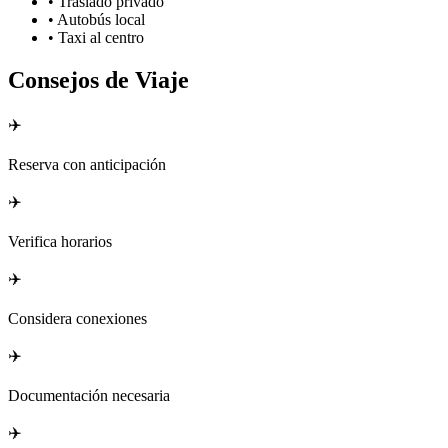
•
Traslado privado
•
Autobús local
•
Taxi al centro
Consejos de Viaje
✈️
Reserva con anticipación
✈️
Verifica horarios
✈️
Considera conexiones
✈️
Documentación necesaria
✈️