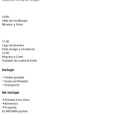
10:45
Valle de los Monjes
Mirador y fotos
11:30
Lago de Arareko
Vista al lago y miradores
12:30
Regreso a Creel
Traslado de vuelta al hotel
Incluye
Visitas guiadas
Guías certificados
Transporte
No incluye
Entrada a los sitios
Alimentos
Propinas
$
1,400
MXN p/p
Van