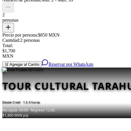
2
personas
Precio por persona:
$850 MXN
Cantidad:
2
personas
Total:
$
1,700
MXN
Reservar por WhatsApp
🛒 Agregar al Carrito
TOUR CULTURAL TARA
Desde
Creel
·
1.5-3 horas
Recogida:
09:00
· Regreso:
12:00
$
1,400
MXN p/p