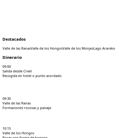
Destacados
Valle de las Ranas
Valle de los Hongos
Valle de los Monjes
Lago Arareko
Itinerario
09:00
Salida desde Creel
Recogida en hotel o punto acordado
09:30
Valle de las Ranas
Formaciones rocosas y paisaje
10:15
Valle de los Hongos
Rocas con forma de hongos