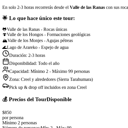
En solo 2-3 horas recorrerás desde el
Valle de las Ranas
con sus roca
🌟 Lo que hace único este tour:
🐸
Valle de las Ranas - Rocas únicas
🍄
Valle de los Hongos - Formaciones geológicas
🏔️
Valle de los Monjes - Agujas pétreas
🌊
Lago de Arareko - Espejo de agua
Duración: 2-3 horas
Disponibilidad: Todo el año
Capacidad: Mínimo 2 - Máximo 99 personas
Zona: Creel y alrededores (Sierra Tarahumara)
Pick up & drop off incluidos en zona Creel
💰 Precios del Tour
Disponible
$850
por persona
Mínimo 2 personas
Número de personas:
Mín: 2 - Máx: 99