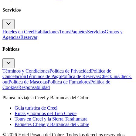
Servicios
Hoteles en Creel
Habitaciones
Tours
Paquetes
Servicios
Grupos y
Agencias
Reservar
Políticas
Términos y Condiciones
Política de Privacidad
Política de
Cancelación
Términos de Pago
Política de Reservas
Check-in/Check-
out
Política de Mascotas
Política de Fumadores
Política de
Cookies
Responsabilidad
Planea tu viaje a Creel y Barrancas del Cobre
Guía turística de Creel
Rutas y horarios del Tren Chepe
Tours en Creel y la Sierra Tarahumara
Paquetes Chepe y Barrancas del Cobre
©
2026
Hotel Posada del Cobre. Todos los derechos reservados.