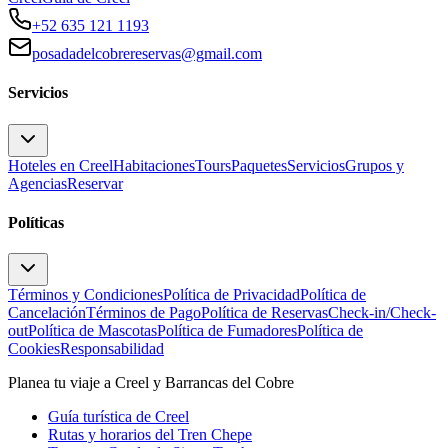
+52 635 121 1193
posadadelcobrereservas@gmail.com
Servicios
Hoteles en Creel
Habitaciones
Tours
Paquetes
Servicios
Grupos y
Agencias
Reservar
Políticas
Términos y Condiciones
Política de Privacidad
Política de
Cancelación
Términos de Pago
Política de Reservas
Check-in/Check-
out
Política de Mascotas
Política de Fumadores
Política de
Cookies
Responsabilidad
Planea tu viaje a Creel y Barrancas del Cobre
Guía turística de Creel
Rutas y horarios del Tren Chepe