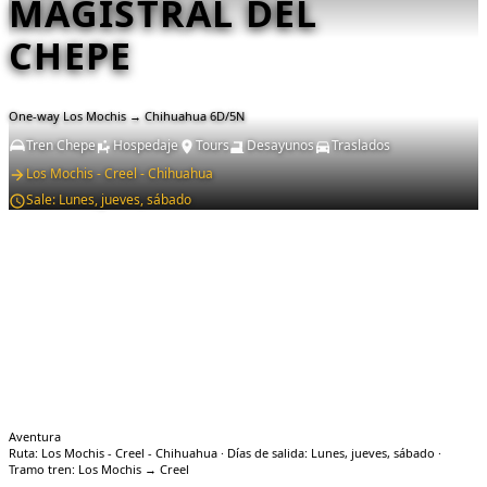
MAGISTRAL DEL
CHEPE
One-way Los Mochis → Chihuahua 6D/5N
Tren Chepe
Hospedaje
Tours
Desayunos
Traslados
Los Mochis - Creel - Chihuahua
Sale:
Lunes, jueves, sábado
Aventura
Ruta: Los Mochis - Creel - Chihuahua · Días de salida: Lunes, jueves, sábado ·
Tramo tren: Los Mochis → Creel