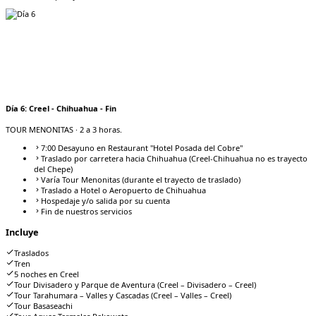
Día
6
:
Creel - Chihuahua - Fin
TOUR MENONITAS
· 2 a 3 horas.
7:00 Desayuno en Restaurant "Hotel Posada del Cobre"
Traslado por carretera hacia Chihuahua (Creel-Chihuahua no es trayecto
del Chepe)
Varía Tour Menonitas (durante el trayecto de traslado)
Traslado a Hotel o Aeropuerto de Chihuahua
Hospedaje y/o salida por su cuenta
Fin de nuestros servicios
Incluye
Traslados
Tren
5 noches en Creel
Tour Divisadero y Parque de Aventura (Creel – Divisadero – Creel)
Tour Tarahumara – Valles y Cascadas (Creel – Valles – Creel)
Tour Basaseachi