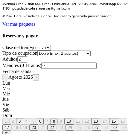
Avenida Gran Visión 644, Creel, Chihuahua · Tel. 635 456 0941 · WhatsApp 635 121
1193 · posadadelcobrereservas@gmail.com
©
2026
Hotel Posada del Cobre. Documento generado para cotización.
Ver más paquetes
Reservar y pagar
Clase del tren
Tipo de ocupación
Adultos
Menores (0-11 años)
Fecha de salida
Agosto
2026
‹
›
Lun
Mar
Mié
Jue
Vie
Sáb
Dom
1
2
3
4
5
6
7
8
9
10
11
12
13
14
15
16
17
18
19
20
21
22
23
24
25
26
27
28
29
30
31