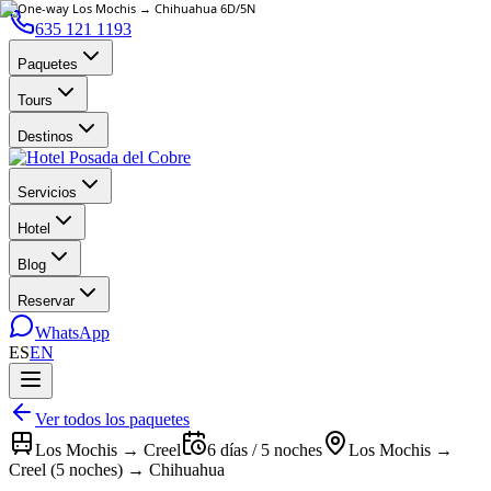
635 121 1193
Paquetes
Tours
Destinos
Servicios
Hotel
Blog
Reservar
WhatsApp
ES
EN
Ver todos los paquetes
Los Mochis → Creel
6 días / 5 noches
Los Mochis →
Creel (5 noches) → Chihuahua