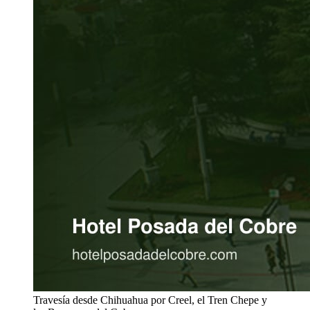
Travesía desde Chihuahua por Creel, el Tren Chepe y