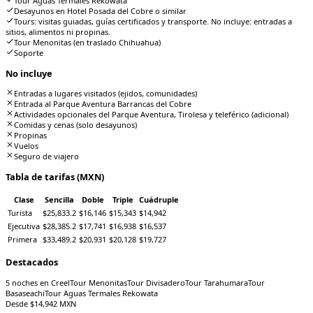
Tour Aguas Termales Rekowata
Desayunos en Hotel Posada del Cobre o similar
Tours: visitas guiadas, guías certificados y transporte. No incluye: entradas a
sitios, alimentos ni propinas.
Tour Menonitas (en traslado Chihuahua)
Soporte
No incluye
Entradas a lugares visitados (ejidos, comunidades)
Entrada al Parque Aventura Barrancas del Cobre
Actividades opcionales del Parque Aventura, Tirolesa y teleférico (adicional)
Comidas y cenas (solo desayunos)
Propinas
Vuelos
Seguro de viajero
Tabla de tarifas (MXN)
Clase
Sencilla
Doble
Triple
Cuádruple
Turista
$25,833.2
$16,146
$15,343
$14,942
Ejecutiva
$28,385.2
$17,741
$16,938
$16,537
Primera
$33,489.2
$20,931
$20,128
$19,727
Destacados
5 noches en Creel
Tour Menonitas
Tour Divisadero
Tour Tarahumara
Tour
Basaseachi
Tour Aguas Termales Rekowata
Desde $
14,942
MXN