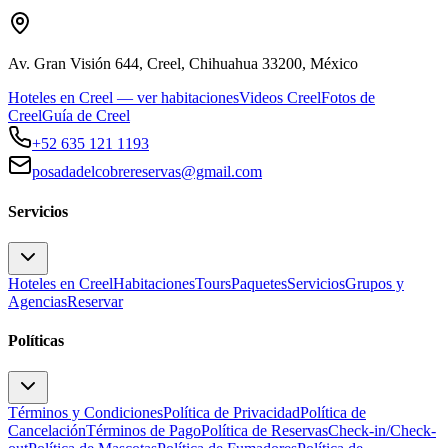
Av. Gran Visión 644, Creel, Chihuahua 33200, México
Hoteles en Creel — ver habitaciones
Videos Creel
Fotos de
Creel
Guía de Creel
+52 635 121 1193
posadadelcobrereservas@gmail.com
Servicios
Hoteles en Creel
Habitaciones
Tours
Paquetes
Servicios
Grupos y
Agencias
Reservar
Políticas
Términos y Condiciones
Política de Privacidad
Política de
Cancelación
Términos de Pago
Política de Reservas
Check-in/Check-