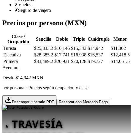
✗
Vuelos
✗
Seguro de viajero
Precios por persona (MXN)
Clase /
Sencilla
Doble
Triple
Cuádruple
Menor
Ocupación
Turista
$25,833.2
$16,146
$15,343
$14,942
$11,302
Ejecutiva
$28,385.2
$17,741
$16,938
$16,537
$12,418.5
Primera
$33,489.2
$20,931
$20,128
$19,727
$14,651.5
Aventura
Desde $
14,942
MXN
por persona · Precios según ocupación y clase
Descargar itinerario PDF
Reservar con Mercado Pago
TRAVESÍA
6