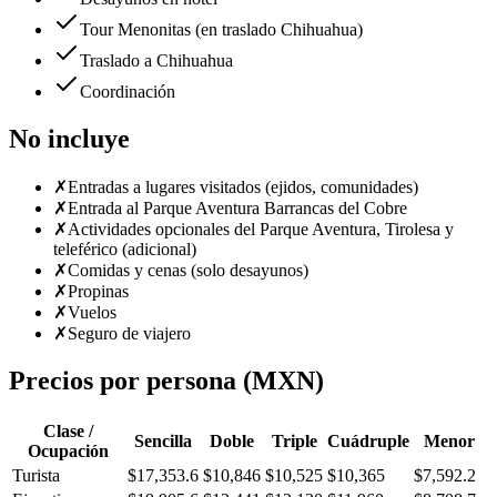
Tour Menonitas (en traslado Chihuahua)
Traslado a Chihuahua
Coordinación
No incluye
✗
Entradas a lugares visitados (ejidos, comunidades)
✗
Entrada al Parque Aventura Barrancas del Cobre
✗
Actividades opcionales del Parque Aventura, Tirolesa y
teleférico (adicional)
✗
Comidas y cenas (solo desayunos)
✗
Propinas
✗
Vuelos
✗
Seguro de viajero
Precios por persona (MXN)
Clase /
Sencilla
Doble
Triple
Cuádruple
Menor
Ocupación
Turista
$17,353.6
$10,846
$10,525
$10,365
$7,592.2