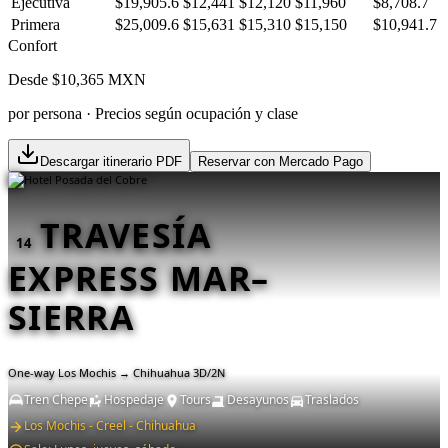
Ejecutiva
$19,905.6
$12,441
$12,120
$11,960
$8,708.7
Primera
$25,009.6
$15,631
$15,310
$15,150
$10,941.7
Confort
Desde $
10,365
MXN
por persona · Precios según ocupación y clase
Descargar itinerario PDF
Reservar con Mercado Pago
TRAVESÍA
14
EXPRESS MAR–
SIERRA
One-way Los Mochis → Chihuahua 3D/2N
Tren Chepe
Hospedaje
Tours
Desayunos
Traslados
Los Mochis - Creel - Chihuahua