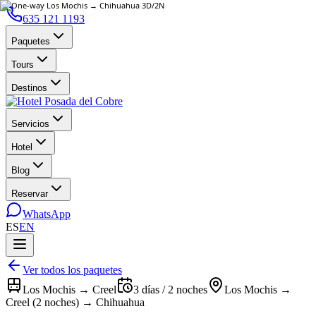
635 121 1193
Paquetes
Tours
Destinos
Servicios
Hotel
Blog
Reservar
WhatsApp
ES
EN
Ver todos los paquetes
Los Mochis → Creel
3 días / 2 noches
Los Mochis →
Creel (2 noches) → Chihuahua