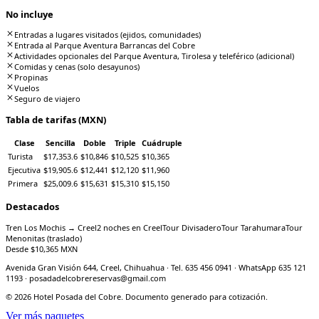
No incluye
Entradas a lugares visitados (ejidos, comunidades)
Entrada al Parque Aventura Barrancas del Cobre
Actividades opcionales del Parque Aventura, Tirolesa y teleférico (adicional)
Comidas y cenas (solo desayunos)
Propinas
Vuelos
Seguro de viajero
Tabla de tarifas (MXN)
Clase
Sencilla
Doble
Triple
Cuádruple
Turista
$17,353.6
$10,846
$10,525
$10,365
Ejecutiva
$19,905.6
$12,441
$12,120
$11,960
Primera
$25,009.6
$15,631
$15,310
$15,150
Destacados
Tren Los Mochis → Creel
2 noches en Creel
Tour Divisadero
Tour Tarahumara
Tour
Menonitas (traslado)
Desde $
10,365
MXN
Avenida Gran Visión 644, Creel, Chihuahua · Tel. 635 456 0941 · WhatsApp 635 121
1193 · posadadelcobrereservas@gmail.com
©
2026
Hotel Posada del Cobre. Documento generado para cotización.
Ver más paquetes