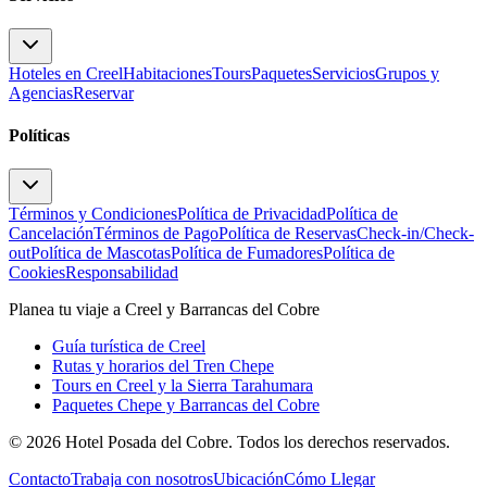
Hoteles en Creel
Habitaciones
Tours
Paquetes
Servicios
Grupos y
Agencias
Reservar
Políticas
Términos y Condiciones
Política de Privacidad
Política de
Cancelación
Términos de Pago
Política de Reservas
Check-in/Check-
out
Política de Mascotas
Política de Fumadores
Política de
Cookies
Responsabilidad
Planea tu viaje a Creel y Barrancas del Cobre
Guía turística de Creel
Rutas y horarios del Tren Chepe
Tours en Creel y la Sierra Tarahumara
Paquetes Chepe y Barrancas del Cobre
©
2026
Hotel Posada del Cobre. Todos los derechos reservados.
Contacto
Trabaja con nosotros
Ubicación
Cómo Llegar