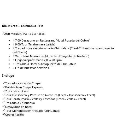
Día
3
:
Creel - Chihuahua - Fin
TOUR MENONITAS
· 2 a 3 horas.
7:00 Desayuno en Restaurant "Hotel Posada del Cobre"
9:00 Tour Tarahumara (salida)
Traslado por carretera hacia Chihuahua (Creel-Chihuahua no es trayecto
del Chepe)
Varía Tour Menonitas (durante el trayecto de traslado)
Llegada aproximada 2:00–3:00 pm
Traslado a Hotel o Aeropuerto de Chihuahua
Fin de nuestros servicios
Incluye
Traslado a estación Chepe
Boletos tren Chepe Express
2 noches en Creel
Tour Divisadero y Parque de Aventura (Creel – Divisadero – Creel)
Tour Tarahumara – Valles y Cascadas (Creel – Valles – Creel)
Traslado a Chihuahua
Desayunos en hotel
Tour Menonitas (en traslado Chihuahua)
Coordinación