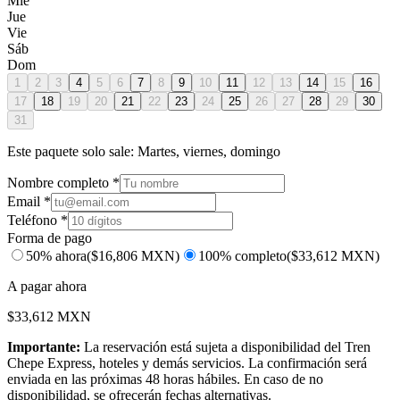
Mié
Jue
Vie
Sáb
Dom
1
2
3
4
5
6
7
8
9
10
11
12
13
14
15
16
17
18
19
20
21
22
23
24
25
26
27
28
29
30
31
Este paquete solo sale:
Martes, viernes, domingo
Nombre completo *
Email *
Teléfono *
Forma de pago
50% ahora
($
16,806
MXN)
100% completo
($
33,612
MXN)
A pagar ahora
$
33,612
MXN
Importante:
La reservación está sujeta a disponibilidad del Tren
Chepe Express, hoteles y demás servicios. La confirmación será
enviada en las próximas 48 horas hábiles. En caso de no
disponibilidad, se ofrecerán fechas alternativas.