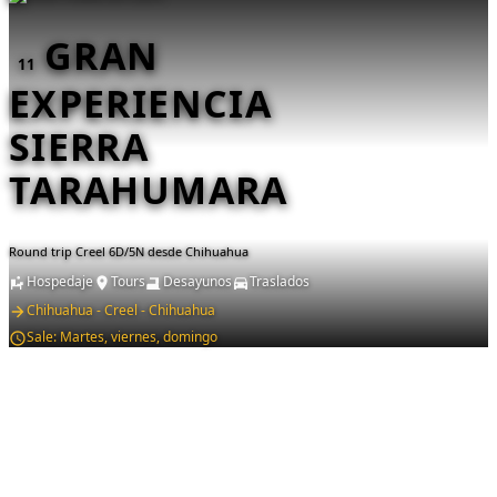
GRAN
11
EXPERIENCIA
SIERRA
TARAHUMARA
Round trip Creel 6D/5N desde Chihuahua
Hospedaje
Tours
Desayunos
Traslados
Chihuahua - Creel - Chihuahua
Sale:
Martes, viernes, domingo