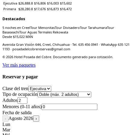
Ejecutiva
$26,888.8
$16,806
$16,003
$15,602
Primera
$28,280.8
$17,676
$16,873
$16,472
Destacados
5 noches en Creel
Tour Menonitas
Tour Divisadero
Tour Tarahumara
Tour
Basaseachi
Tour Aguas Termales Rekowata
Desde $
15,022
MXN
Avenida Gran Visión 644, Creel, Chihuahua · Tel. 635 456 0941 · WhatsApp 635 121
1193 · posadadelcobrereservas@gmail.com
©
2026
Hotel Posada del Cobre. Documento generado para cotización.
Ver más paquetes
Reservar y pagar
Clase del tren
Tipo de ocupación
Adultos
Menores (0-11 años)
Fecha de salida
Agosto
2026
‹
›
Lun
Mar