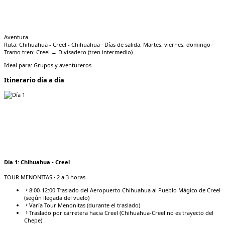
Aventura
Ruta: Chihuahua - Creel - Chihuahua · Días de salida: Martes, viernes, domingo ·
Tramo tren: Creel → Divisadero (tren intermedio)
Ideal para:
Grupos y aventureros
Itinerario día a día
Día
1
:
Chihuahua - Creel
TOUR MENONITAS
· 2 a 3 horas.
8:00-12:00 Traslado del Aeropuerto Chihuahua al Pueblo Mágico de Creel
(según llegada del vuelo)
Varía Tour Menonitas (durante el traslado)
Traslado por carretera hacia Creel (Chihuahua-Creel no es trayecto del
Chepe)