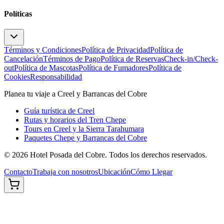
Políticas
Términos y Condiciones
Política de Privacidad
Política de
Cancelación
Términos de Pago
Política de Reservas
Check-in/Check-
out
Política de Mascotas
Política de Fumadores
Política de
Cookies
Responsabilidad
Planea tu viaje a Creel y Barrancas del Cobre
Guía turística de Creel
Rutas y horarios del Tren Chepe
Tours en Creel y la Sierra Tarahumara
Paquetes Chepe y Barrancas del Cobre
©
2026
Hotel Posada del Cobre. Todos los derechos reservados.
Contacto
Trabaja con nosotros
Ubicación
Cómo Llegar