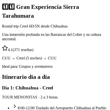
1️⃣1️⃣ Gran Experiencia Sierra
Tarahumara
Round trip Creel 6D/5N desde Chihuahua
Una inmersión profunda en las Barrancas del Cobre y su cultura
ancestral.
4.1
(
371
reseñas)
CUU → Creel (5 noches) → CUU
Ideal para:
Grupos y aventureros
Itinerario día a día
Día
1
:
Chihuahua - Creel
TOUR MENONITAS
· 2 a 3 horas.
8:00-12:00 Traslado del Aeropuerto Chihuahua al Pueblo