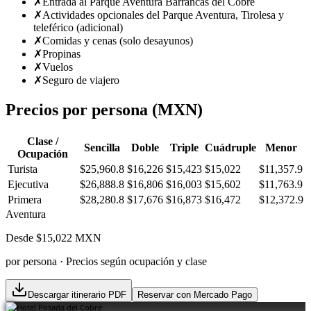
✗
Entrada al Parque Aventura Barrancas del Cobre
✗
Actividades opcionales del Parque Aventura, Tirolesa y
teleférico (adicional)
✗
Comidas y cenas (solo desayunos)
✗
Propinas
✗
Vuelos
✗
Seguro de viajero
Precios por persona (MXN)
Clase /
Sencilla
Doble
Triple
Cuádruple
Menor
Ocupación
Turista
$25,960.8
$16,226
$15,423
$15,022
$11,357.9
Ejecutiva
$26,888.8
$16,806
$16,003
$15,602
$11,763.9
Primera
$28,280.8
$17,676
$16,873
$16,472
$12,372.9
Aventura
Desde $
15,022
MXN
por persona · Precios según ocupación y clase
Descargar itinerario PDF
Reservar con Mercado Pago