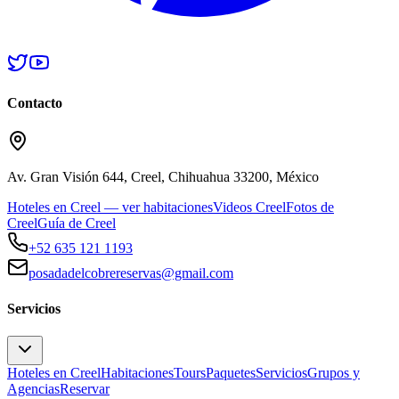
Contacto
Av. Gran Visión 644, Creel, Chihuahua 33200, México
Hoteles en Creel — ver habitaciones
Videos Creel
Fotos de
Creel
Guía de Creel
+52 635 121 1193
posadadelcobrereservas@gmail.com
Servicios
Hoteles en Creel
Habitaciones
Tours
Paquetes
Servicios
Grupos y
Agencias
Reservar