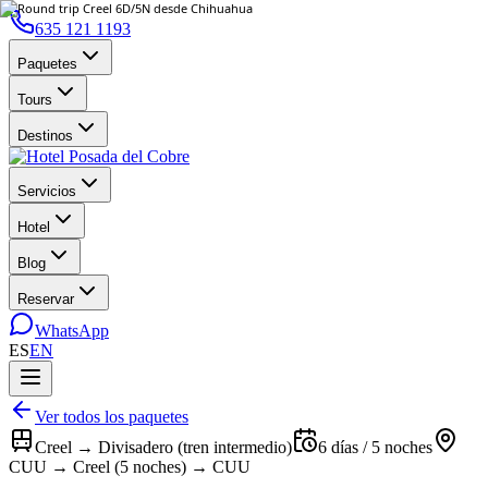
635 121 1193
Paquetes
Tours
Destinos
Servicios
Hotel
Blog
Reservar
WhatsApp
ES
EN
Ver todos los paquetes
Creel → Divisadero (tren intermedio)
6 días / 5 noches
CUU → Creel (5 noches) → CUU