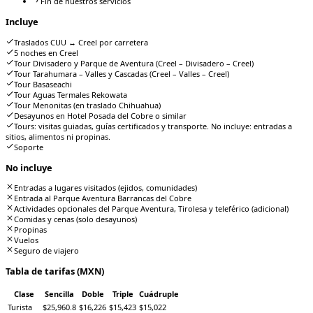
Fin de nuestros servicios
Incluye
Traslados CUU ↔ Creel por carretera
5 noches en Creel
Tour Divisadero y Parque de Aventura (Creel – Divisadero – Creel)
Tour Tarahumara – Valles y Cascadas (Creel – Valles – Creel)
Tour Basaseachi
Tour Aguas Termales Rekowata
Tour Menonitas (en traslado Chihuahua)
Desayunos en Hotel Posada del Cobre o similar
Tours: visitas guiadas, guías certificados y transporte. No incluye: entradas a
sitios, alimentos ni propinas.
Soporte
No incluye
Entradas a lugares visitados (ejidos, comunidades)
Entrada al Parque Aventura Barrancas del Cobre
Actividades opcionales del Parque Aventura, Tirolesa y teleférico (adicional)
Comidas y cenas (solo desayunos)
Propinas
Vuelos
Seguro de viajero
Tabla de tarifas (MXN)
Clase
Sencilla
Doble
Triple
Cuádruple
Turista
$25,960.8
$16,226
$15,423
$15,022