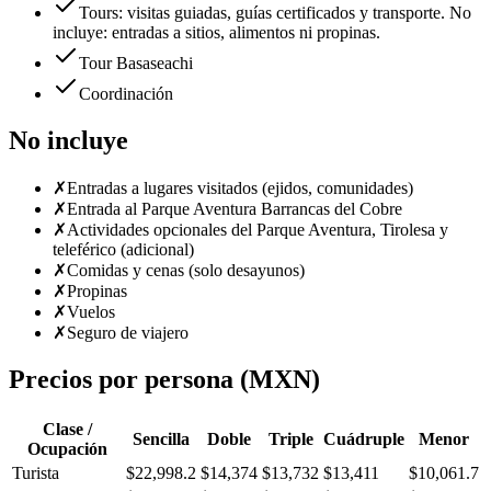
Tours: visitas guiadas, guías certificados y transporte. No
incluye: entradas a sitios, alimentos ni propinas.
Tour Basaseachi
Coordinación
No incluye
✗
Entradas a lugares visitados (ejidos, comunidades)
✗
Entrada al Parque Aventura Barrancas del Cobre
✗
Actividades opcionales del Parque Aventura, Tirolesa y
teleférico (adicional)
✗
Comidas y cenas (solo desayunos)
✗
Propinas
✗
Vuelos
✗
Seguro de viajero
Precios por persona (MXN)
Clase /
Sencilla
Doble
Triple
Cuádruple
Menor
Ocupación
Turista
$22,998.2
$14,374
$13,732
$13,411
$10,061.7