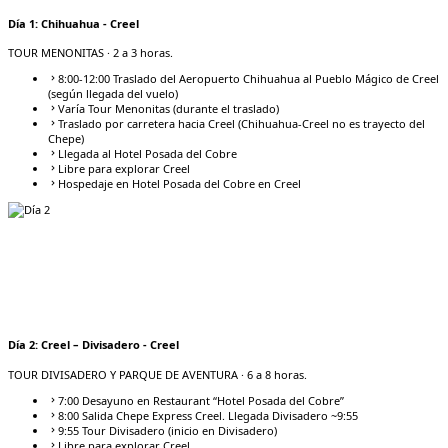
Día
1
:
Chihuahua - Creel
TOUR MENONITAS
· 2 a 3 horas.
8:00-12:00 Traslado del Aeropuerto Chihuahua al Pueblo Mágico de Creel
(según llegada del vuelo)
Varía Tour Menonitas (durante el traslado)
Traslado por carretera hacia Creel (Chihuahua-Creel no es trayecto del
Chepe)
Llegada al Hotel Posada del Cobre
Libre para explorar Creel
Hospedaje en Hotel Posada del Cobre en Creel
Día
2
:
Creel – Divisadero - Creel
TOUR DIVISADERO Y PARQUE DE AVENTURA
· 6 a 8 horas.
7:00 Desayuno en Restaurant “Hotel Posada del Cobre”
8:00 Salida Chepe Express Creel. Llegada Divisadero ~9:55
9:55 Tour Divisadero (inicio en Divisadero)
Libre para explorar Creel