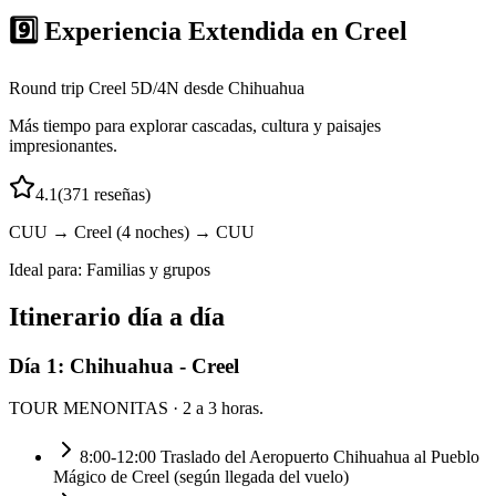
9️⃣ Experiencia Extendida en Creel
Round trip Creel 5D/4N desde Chihuahua
Más tiempo para explorar cascadas, cultura y paisajes
impresionantes.
4.1
(
371
reseñas)
CUU → Creel (4 noches) → CUU
Ideal para:
Familias y grupos
Itinerario día a día
Día
1
:
Chihuahua - Creel
TOUR MENONITAS
· 2 a 3 horas.
8:00-12:00 Traslado del Aeropuerto Chihuahua al Pueblo
Mágico de Creel (según llegada del vuelo)