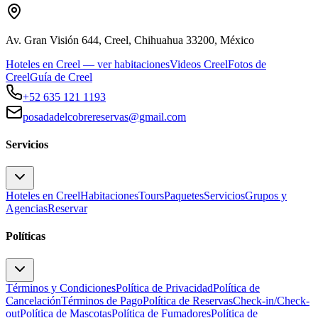
Av. Gran Visión 644, Creel, Chihuahua 33200, México
Hoteles en Creel — ver habitaciones
Videos Creel
Fotos de
Creel
Guía de Creel
+52 635 121 1193
posadadelcobrereservas@gmail.com
Servicios
Hoteles en Creel
Habitaciones
Tours
Paquetes
Servicios
Grupos y
Agencias
Reservar
Políticas
Términos y Condiciones
Política de Privacidad
Política de
Cancelación
Términos de Pago
Política de Reservas
Check-in/Check-
out
Política de Mascotas
Política de Fumadores
Política de