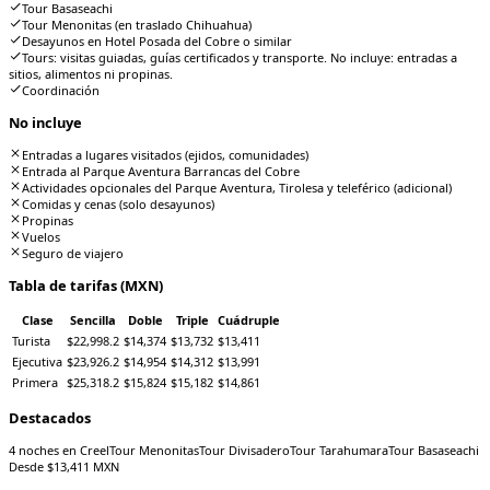
Tour Basaseachi
Tour Menonitas (en traslado Chihuahua)
Desayunos en Hotel Posada del Cobre o similar
Tours: visitas guiadas, guías certificados y transporte. No incluye: entradas a
sitios, alimentos ni propinas.
Coordinación
No incluye
Entradas a lugares visitados (ejidos, comunidades)
Entrada al Parque Aventura Barrancas del Cobre
Actividades opcionales del Parque Aventura, Tirolesa y teleférico (adicional)
Comidas y cenas (solo desayunos)
Propinas
Vuelos
Seguro de viajero
Tabla de tarifas (MXN)
Clase
Sencilla
Doble
Triple
Cuádruple
Turista
$22,998.2
$14,374
$13,732
$13,411
Ejecutiva
$23,926.2
$14,954
$14,312
$13,991
Primera
$25,318.2
$15,824
$15,182
$14,861
Destacados
4 noches en Creel
Tour Menonitas
Tour Divisadero
Tour Tarahumara
Tour Basaseachi
Desde $
13,411
MXN