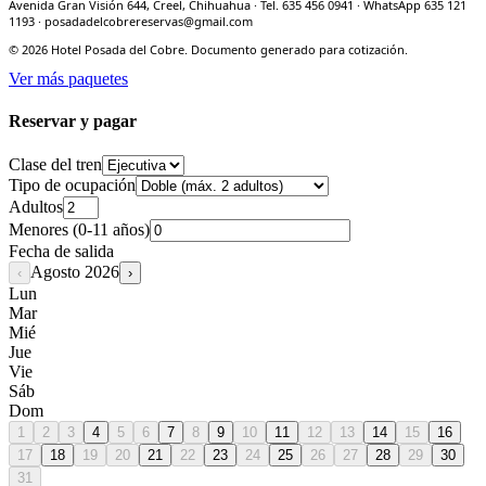
Avenida Gran Visión 644, Creel, Chihuahua · Tel. 635 456 0941 · WhatsApp 635 121
1193 · posadadelcobrereservas@gmail.com
©
2026
Hotel Posada del Cobre. Documento generado para cotización.
Ver más paquetes
Reservar y pagar
Clase del tren
Tipo de ocupación
Adultos
Menores (0-11 años)
Fecha de salida
Agosto
2026
‹
›
Lun
Mar
Mié
Jue
Vie
Sáb
Dom
1
2
3
4
5
6
7
8
9
10
11
12
13
14
15
16
17
18
19
20
21
22
23
24
25
26
27
28
29
30
31