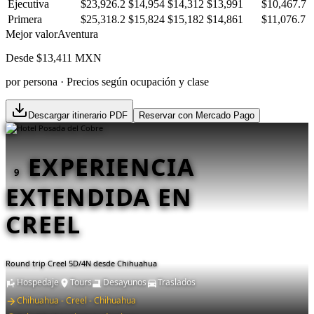
Ejecutiva
$23,926.2
$14,954
$14,312
$13,991
$10,467.7
Primera
$25,318.2
$15,824
$15,182
$14,861
$11,076.7
Mejor valor
Aventura
Desde $
13,411
MXN
por persona · Precios según ocupación y clase
Descargar itinerario PDF
Reservar con Mercado Pago
EXPERIENCIA
9
EXTENDIDA EN
CREEL
Round trip Creel 5D/4N desde Chihuahua
Hospedaje
Tours
Desayunos
Traslados
Chihuahua - Creel - Chihuahua