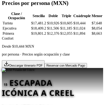
Precios por persona (MXN)
Clase /
Sencilla
Doble
Triple
Cuádruple
Menor
Ocupación
Turista
$17,481.2
$10,926
$10,605
$10,444
$7,648
Ejecutiva
$18,409.2
$11,506
$11,185
$11,024
$8,054
Primera
$19,801.2
$12,376
$12,055
$11,894
$8,663
Confort
Desde $
10,444
MXN
por persona · Precios según ocupación y clase
Descargar itinerario PDF
Reservar con Mercado Pago
ESCAPADA
15
ICÓNICA A CREEL