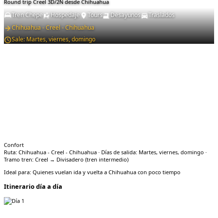
Round trip Creel 3D/2N desde Chihuahua
Tren Chepe
Hospedaje
Tours
Desayunos
Traslados
Chihuahua - Creel - Chihuahua
Sale:
Martes, viernes, domingo
Confort
Ruta: Chihuahua - Creel - Chihuahua · Días de salida: Martes, viernes, domingo ·
Tramo tren: Creel → Divisadero (tren intermedio)
Ideal para:
Quienes vuelan ida y vuelta a Chihuahua con poco tiempo
Itinerario día a día