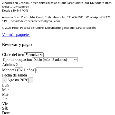
2 noches en Creel
Tour Menonitas (traslado)
Tour Tarahumara
Tour Divisadero (tren
Creel → Divisadero)
Desde $
10,444
MXN
Avenida Gran Visión 644, Creel, Chihuahua · Tel. 635 456 0941 · WhatsApp 635 121
1193 · posadadelcobrereservas@gmail.com
©
2026
Hotel Posada del Cobre. Documento generado para cotización.
Ver más paquetes
Reservar y pagar
Clase del tren
Tipo de ocupación
Adultos
Menores (0-11 años)
Fecha de salida
Agosto
2026
‹
›
Lun
Mar
Mié
Jue
Vie
Sáb
Dom