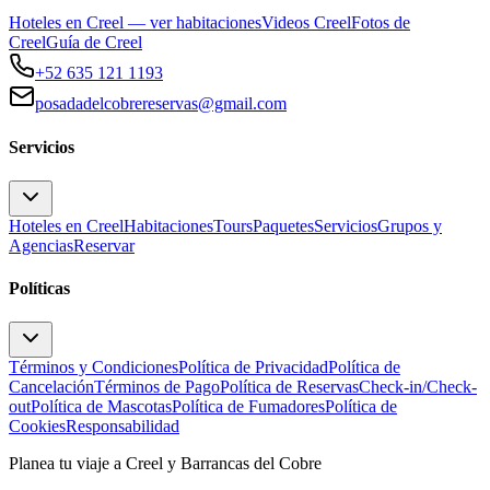
Hoteles en Creel — ver habitaciones
Videos Creel
Fotos de
Creel
Guía de Creel
+52 635 121 1193
posadadelcobrereservas@gmail.com
Servicios
Hoteles en Creel
Habitaciones
Tours
Paquetes
Servicios
Grupos y
Agencias
Reservar
Políticas
Términos y Condiciones
Política de Privacidad
Política de
Cancelación
Términos de Pago
Política de Reservas
Check-in/Check-
out
Política de Mascotas
Política de Fumadores
Política de
Cookies
Responsabilidad
Planea tu viaje a Creel y Barrancas del Cobre