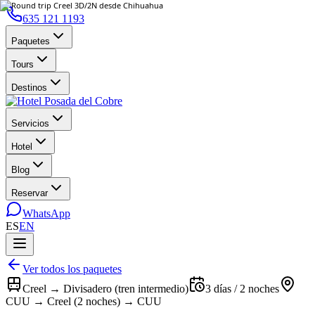
635 121 1193
Paquetes
Tours
Destinos
Servicios
Hotel
Blog
Reservar
WhatsApp
ES
EN
Ver todos los paquetes
Creel → Divisadero (tren intermedio)
3 días / 2 noches
CUU → Creel (2 noches) → CUU