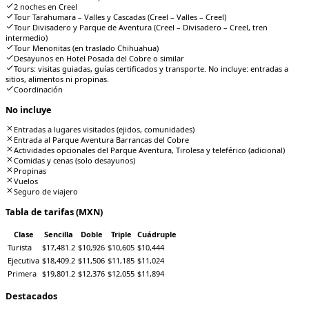
2 noches en Creel
Tour Tarahumara – Valles y Cascadas (Creel – Valles – Creel)
Tour Divisadero y Parque de Aventura (Creel – Divisadero – Creel, tren
intermedio)
Tour Menonitas (en traslado Chihuahua)
Desayunos en Hotel Posada del Cobre o similar
Tours: visitas guiadas, guías certificados y transporte. No incluye: entradas a
sitios, alimentos ni propinas.
Coordinación
No incluye
Entradas a lugares visitados (ejidos, comunidades)
Entrada al Parque Aventura Barrancas del Cobre
Actividades opcionales del Parque Aventura, Tirolesa y teleférico (adicional)
Comidas y cenas (solo desayunos)
Propinas
Vuelos
Seguro de viajero
Tabla de tarifas (MXN)
Clase
Sencilla
Doble
Triple
Cuádruple
Turista
$17,481.2
$10,926
$10,605
$10,444
Ejecutiva
$18,409.2
$11,506
$11,185
$11,024
Primera
$19,801.2
$12,376
$12,055
$11,894
Destacados