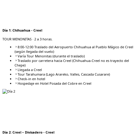
Día
1
:
Chihuahua - Creel
TOUR MENONITAS
· 2 a 3 horas.
8:00-12:00 Traslado del Aeropuerto Chihuahua al Pueblo Mágico de Creel
(según llegada del vuelo)
Varía Tour Menonitas (durante el traslado)
Traslado por carretera hacia Creel (Chihuahua-Creel no es trayecto del
Chepe)
Llegada a Creel
Tour Tarahumara (Lago Arareko, Valles, Cascada Cusarare)
Check-in en hotel
Hospedaje en Hotel Posada del Cobre en Creel
Día
2
:
Creel – Divisadero - Creel