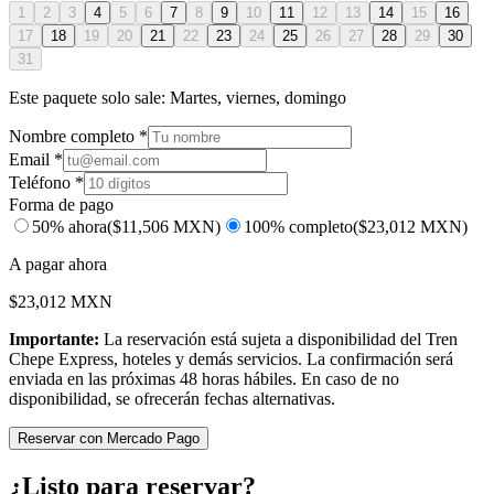
1
2
3
4
5
6
7
8
9
10
11
12
13
14
15
16
17
18
19
20
21
22
23
24
25
26
27
28
29
30
31
Este paquete solo sale:
Martes, viernes, domingo
Nombre completo *
Email *
Teléfono *
Forma de pago
50% ahora
($
11,506
MXN)
100% completo
($
23,012
MXN)
A pagar ahora
$
23,012
MXN
Importante:
La reservación está sujeta a disponibilidad del Tren
Chepe Express, hoteles y demás servicios. La confirmación será
enviada en las próximas 48 horas hábiles. En caso de no
disponibilidad, se ofrecerán fechas alternativas.
Reservar con Mercado Pago
¿Listo para reservar?