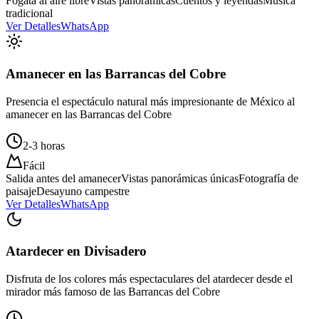
Fogata al aire libre
Vistas panorámicas
Cuentos y leyendas
Música
tradicional
Ver Detalles
WhatsApp
Amanecer en las Barrancas del Cobre
Presencia el espectáculo natural más impresionante de México al
amanecer en las Barrancas del Cobre
2-3 horas
Fácil
Salida antes del amanecer
Vistas panorámicas únicas
Fotografía de
paisaje
Desayuno campestre
Ver Detalles
WhatsApp
Atardecer en Divisadero
Disfruta de los colores más espectaculares del atardecer desde el
mirador más famoso de las Barrancas del Cobre