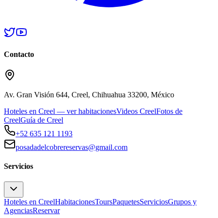
Contacto
Av. Gran Visión 644, Creel, Chihuahua 33200, México
Hoteles en Creel — ver habitaciones
Videos Creel
Fotos de
Creel
Guía de Creel
+52 635 121 1193
posadadelcobrereservas@gmail.com
Servicios
Hoteles en Creel
Habitaciones
Tours
Paquetes
Servicios
Grupos y
Agencias
Reservar