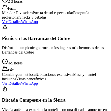
2-3 horas
Fácil
Mirador Divisadero
Puesta de sol espectacular
Fotografía
profesional
Snacks y bebidas
Ver Detalles
WhatsApp
Picnic en las Barrancas del Cobre
Disfruta de un picnic gourmet en los lugares más hermosos de las
Barrancas del Cobre
4-5 horas
Fácil
Comida gourmet local
Ubicaciones exclusivas
Mesa y mantel
incluidos
Vistas panorámicas
Ver Detalles
WhatsApp
Discada Campestre en la Sierra
Vive la auténtica experiencia norteña con una discada campestre en