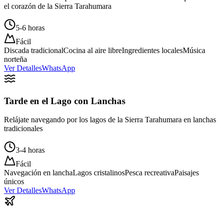
el corazón de la Sierra Tarahumara
5-6 horas
Fácil
Discada tradicional
Cocina al aire libre
Ingredientes locales
Música
norteña
Ver Detalles
WhatsApp
Tarde en el Lago con Lanchas
Relájate navegando por los lagos de la Sierra Tarahumara en lanchas
tradicionales
3-4 horas
Fácil
Navegación en lancha
Lagos cristalinos
Pesca recreativa
Paisajes
únicos
Ver Detalles
WhatsApp