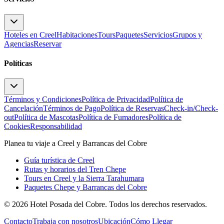
Hoteles en Creel
Habitaciones
Tours
Paquetes
Servicios
Grupos y
Agencias
Reservar
Políticas
Términos y Condiciones
Política de Privacidad
Política de
Cancelación
Términos de Pago
Política de Reservas
Check-in/Check-
out
Política de Mascotas
Política de Fumadores
Política de
Cookies
Responsabilidad
Planea tu viaje a Creel y Barrancas del Cobre
Guía turística de Creel
Rutas y horarios del Tren Chepe
Tours en Creel y la Sierra Tarahumara
Paquetes Chepe y Barrancas del Cobre
©
2026
Hotel Posada del Cobre. Todos los derechos reservados.
Contacto
Trabaja con nosotros
Ubicación
Cómo Llegar