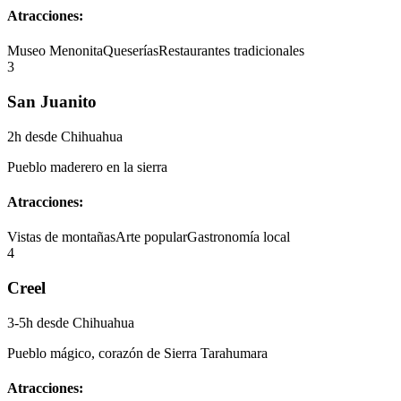
Atracciones:
Museo Menonita
Queserías
Restaurantes tradicionales
3
San Juanito
2h
desde Chihuahua
Pueblo maderero en la sierra
Atracciones:
Vistas de montañas
Arte popular
Gastronomía local
4
Creel
3-5h
desde Chihuahua
Pueblo mágico, corazón de Sierra Tarahumara
Atracciones: