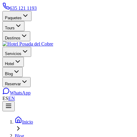
635 121 1193
Paquetes
Tours
Destinos
Servicios
Hotel
Blog
Reservar
WhatsApp
ES
EN
Inicio
Blog