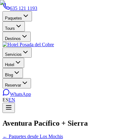
635 121 1193
Paquetes
Tours
Destinos
Servicios
Hotel
Blog
Reservar
WhatsApp
ES
EN
Aventura Pacífico + Sierra
←
Paquetes desde Los Mochis