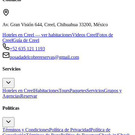
Av. Gran Visión 644, Creel, Chihuahua 33200, México
Hoteles en Creel — ver habitaciones
Videos Creel
Fotos de
Creel
Guía de Creel
+52 635 121 1193
posadadelcobrereservas@gmail.com
Servicios
Hoteles en Creel
Habitaciones
Tours
Paquetes
Servicios
Grupos y
Agencias
Reservar
Políticas
Términos y Condiciones
Política de Privacidad
Política de