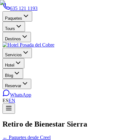
635 121 1193
Paquetes
Tours
Destinos
Servicios
Hotel
Blog
Reservar
WhatsApp
ES
EN
Retiro de Bienestar Sierra
←
Paquetes desde Creel