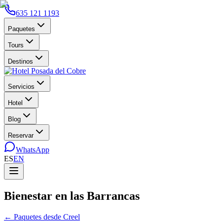
635 121 1193
Paquetes
Tours
Destinos
Servicios
Hotel
Blog
Reservar
WhatsApp
ES
EN
Bienestar en las Barrancas
←
Paquetes desde Creel