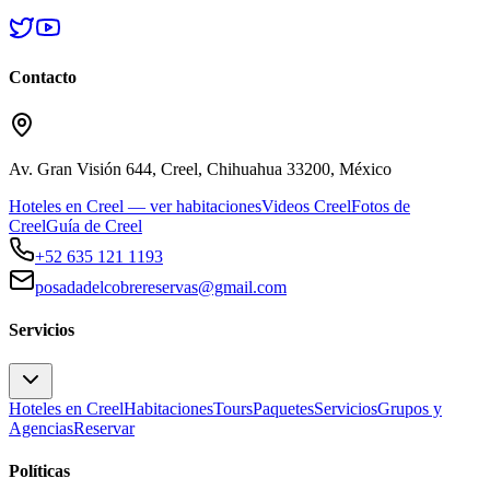
Contacto
Av. Gran Visión 644, Creel, Chihuahua 33200, México
Hoteles en Creel — ver habitaciones
Videos Creel
Fotos de
Creel
Guía de Creel
+52 635 121 1193
posadadelcobrereservas@gmail.com
Servicios
Hoteles en Creel
Habitaciones
Tours
Paquetes
Servicios
Grupos y
Agencias
Reservar
Políticas