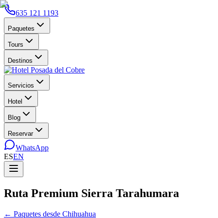
635 121 1193
Paquetes
Tours
Destinos
Servicios
Hotel
Blog
Reservar
WhatsApp
ES
EN
Ruta Premium Sierra Tarahumara
←
Paquetes desde Chihuahua