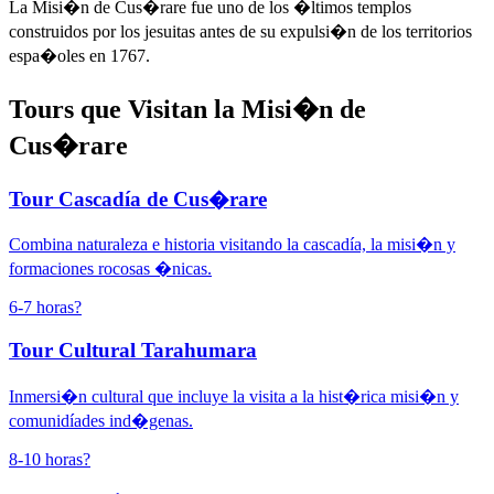
La Misi�n de Cus�rare fue uno de los �ltimos templos
construidos por los jesuitas antes de su expulsi�n de los territorios
espa�oles en 1767.
Tours que Visitan la Misi�n de
Cus�rare
Tour Cascadía de Cus�rare
Combina naturaleza e historia visitando la cascadía, la misi�n y
formaciones rocosas �nicas.
6-7 horas
?
Tour Cultural Tarahumara
Inmersi�n cultural que incluye la visita a la hist�rica misi�n y
comunidíades ind�genas.
8-10 horas
?