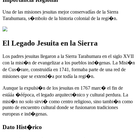
Una de las misiones jesuitas mejor conservadías de la Sierra
Tarahumara, s�mbolo de la historia colonial de la regi�n.
El Legado Jesuita en la Sierra
Los padres jesuitas llegaron a la Sierra Tarahumara en el siglo XVII
con la misi�n de evangelizar a los pueblos ind�genas. La Misi�n
de Cus�rare, construidía en 1741, formaba parte de una red de
misiones que se extend�a por todía la regi�n.
Aunque la expulsi�n de los jesuitas en 1767 marc� el fin de
estááa �éépoca, el legado arquitect�nico y cultural perdura. La
misi�n no solo sirvi� como centro religioso, sino tambi�n como
punto de encuentro cultural donde se fusionaron tradiciones
europeas e ind�genas.
Dato Hist�rico