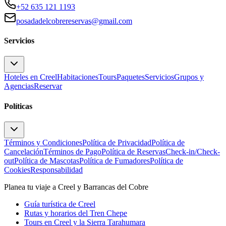
+52 635 121 1193
posadadelcobrereservas@gmail.com
Servicios
Hoteles en Creel
Habitaciones
Tours
Paquetes
Servicios
Grupos y
Agencias
Reservar
Políticas
Términos y Condiciones
Política de Privacidad
Política de
Cancelación
Términos de Pago
Política de Reservas
Check-in/Check-
out
Política de Mascotas
Política de Fumadores
Política de
Cookies
Responsabilidad
Planea tu viaje a Creel y Barrancas del Cobre
Guía turística de Creel
Rutas y horarios del Tren Chepe
Tours en Creel y la Sierra Tarahumara